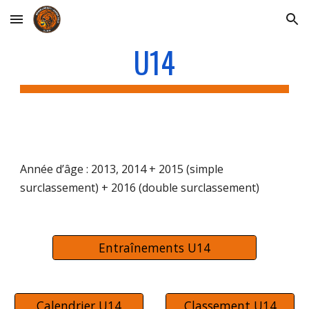
Skip to main content
Skip to navigation
U14
Année d’âge : 201
3
, 201
4
+ 201
5
(simple
surclassement) + 201
6
(double surclassement)
Entraînements U14
Calendrier U14
Classement U14